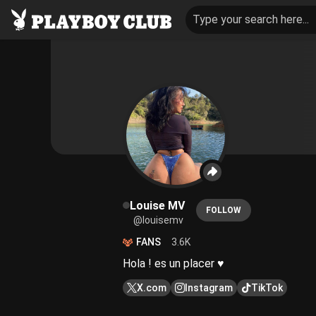
Type your search here...
Louise MV
FOLLOW
@louisemv
FANS
3.6K
Hola ! es un placer ♥
X.com
Instagram
TikTok