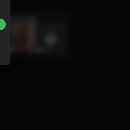
r
Recent media
0:03
0:14
0:03
0:04
0:08
0:02